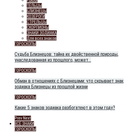
РЫБЫ
ТЕЛЬЦЫ
БЛИЗНЕЦЫ
КОЗЕРОГИ
СТРЕЛЬЦЫ
СКОРПИОНЫ
ЗНАКИ ЗОДИАКА
Для всех знаков
ГОРОСКОПЫ
Судьба Близнецов: тайна их двойственной природы,
унаследованная из прошлого, может…
ГОРОСКОПЫ
Обман в отношениях с Близнецами: что скрывает знак
зодиака Близнецы из прошлой жизни
ГОРОСКОПЫ
Какие 5 знаков зодиака разбогатеют в этом году?
Prev
Next
ВСЕ ЗНАКИ
ГОРОСКОПЫ