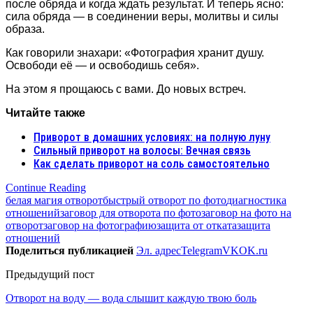
после обряда и когда ждать результат. И теперь ясно:
сила обряда — в соединении веры, молитвы и силы
образа.
Как говорили знахари: «Фотография хранит душу.
Освободи её — и освободишь себя».
На этом я прощаюсь с вами. До новых встреч.
Читайте также
Приворот в домашних условиях: на полную луну
Сильный приворот на волосы: Вечная связь
Как сделать приворот на соль самостоятельно
Continue Reading
белая магия отворот
быстрый отворот по фото
диагностика
отношений
заговор для отворота по фото
заговор на фото на
отворот
заговор на фотографию
защита от отката
защита
отношений
Поделиться публикацией
Эл. адрес
Telegram
VK
OK.ru
Предыдущий пост
Отворот на воду — вода слышит каждую твою боль