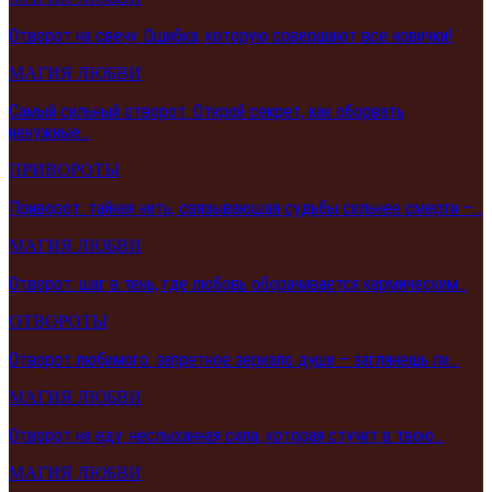
Отворот на свечу. Ошибка, которую совершают все новички!
МАГИЯ ЛЮБВИ
Самый сильный отворот. Открой секрет, как оборвать
ненужные…
ПРИВОРОТЫ
Приворот: тайная нить, связывающая судьбы сильнее смерти –…
МАГИЯ ЛЮБВИ
Отворот: шаг в тень, где любовь оборачивается кармическим…
ОТВОРОТЫ
Отворот любимого: запретное зеркало души – заглянешь ли…
МАГИЯ ЛЮБВИ
Отворот на еду: неслыханная сила, которая стучит в твою…
МАГИЯ ЛЮБВИ