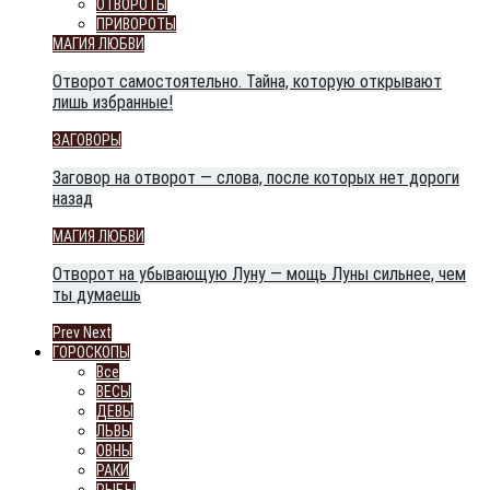
ОТВОРОТЫ
ПРИВОРОТЫ
МАГИЯ ЛЮБВИ
Отворот самостоятельно. Тайна, которую открывают
лишь избранные!
ЗАГОВОРЫ
Заговор на отворот — слова, после которых нет дороги
назад
МАГИЯ ЛЮБВИ
Отворот на убывающую Луну — мощь Луны сильнее, чем
ты думаешь
Prev
Next
ГОРОСКОПЫ
Все
ВЕСЫ
ДЕВЫ
ЛЬВЫ
ОВНЫ
РАКИ