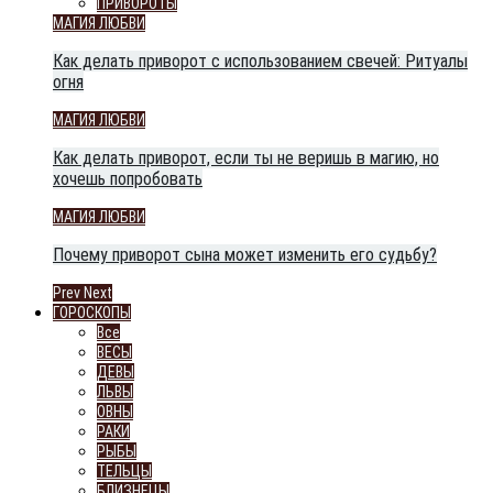
ПРИВОРОТЫ
МАГИЯ ЛЮБВИ
Как делать приворот с использованием свечей: Ритуалы
огня
МАГИЯ ЛЮБВИ
Как делать приворот, если ты не веришь в магию, но
хочешь попробовать
МАГИЯ ЛЮБВИ
Почему приворот сына может изменить его судьбу?
Prev
Next
ГОРОСКОПЫ
Все
ВЕСЫ
ДЕВЫ
ЛЬВЫ
ОВНЫ
РАКИ
РЫБЫ
ТЕЛЬЦЫ
БЛИЗНЕЦЫ