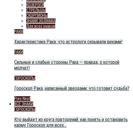
КОЗЕРОГИ
СТРЕЛЬЦЫ
СКОРПИОНЫ
ЗНАКИ ЗОДИАКА
Для всех знаков
РАКИ
Характеристика Рака: что астрологи скрывали веками!
РАКИ
Сильные и слабые стороны Рака — правда, о которой
молчат!
ГОРОСКОПЫ
Гороскоп Рака, написанный звездами: что готовит судьба?
Prev
Next
ВСЕ ЗНАКИ
ГОРОСКОПЫ
Кто выйдет из круга повторений: как понять и остановить
карму Гороскоп для всех…