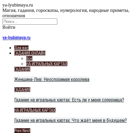
ya-lyubimaya.ru
Магия, гадания, гороскопы, нумерология, народные приметы,
отношения
Войти
ya-lyubimaya.ru
Для вас
ГАДАНИЯ ОНЛАЙН
Все
НА ИГРАЛЬНЫХ КАРТАХ
ГАДАНИЯ
Женщина-Лев: Неоспоримая королева
ГАДАНИЯ
Гадание на игральных картах: Есть ли у меня соперница?
НА ИГРАЛЬНЫХ КАРТАХ
Гадание на игральных картах: Что ждёт меня в будущем?
Prev
Next