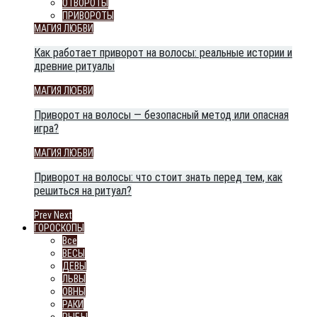
ОТВОРОТЫ
ПРИВОРОТЫ
МАГИЯ ЛЮБВИ
Как работает приворот на волосы: реальные истории и
древние ритуалы
МАГИЯ ЛЮБВИ
Приворот на волосы — безопасный метод или опасная
игра?
МАГИЯ ЛЮБВИ
Приворот на волосы: что стоит знать перед тем, как
решиться на ритуал?
Prev
Next
ГОРОСКОПЫ
Все
ВЕСЫ
ДЕВЫ
ЛЬВЫ
ОВНЫ
РАКИ