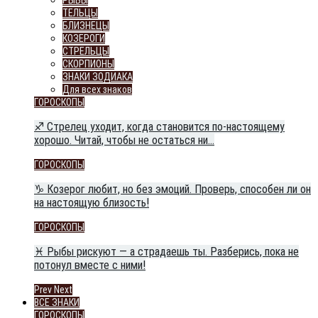
РЫБЫ
ТЕЛЬЦЫ
БЛИЗНЕЦЫ
КОЗЕРОГИ
СТРЕЛЬЦЫ
СКОРПИОНЫ
ЗНАКИ ЗОДИАКА
Для всех знаков
ГОРОСКОПЫ
♐ Стрелец уходит, когда становится по-настоящему
хорошо. Читай, чтобы не остаться ни…
ГОРОСКОПЫ
♑ Козерог любит, но без эмоций. Проверь, способен ли он
на настоящую близость!
ГОРОСКОПЫ
♓ Рыбы рискуют — а страдаешь ты. Разберись, пока не
потонул вместе с ними!
Prev
Next
ВСЕ ЗНАКИ
ГОРОСКОПЫ