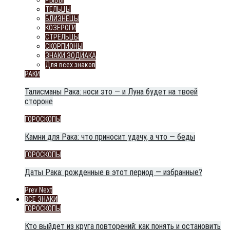
РЫБЫ
ТЕЛЬЦЫ
БЛИЗНЕЦЫ
КОЗЕРОГИ
СТРЕЛЬЦЫ
СКОРПИОНЫ
ЗНАКИ ЗОДИАКА
Для всех знаков
РАКИ
Талисманы Рака: носи это — и Луна будет на твоей
стороне
ГОРОСКОПЫ
Камни для Рака: что приносит удачу, а что — беды
ГОРОСКОПЫ
Даты Рака: рожденные в этот период — избранные?
Prev
Next
ВСЕ ЗНАКИ
ГОРОСКОПЫ
Кто выйдет из круга повторений: как понять и остановить