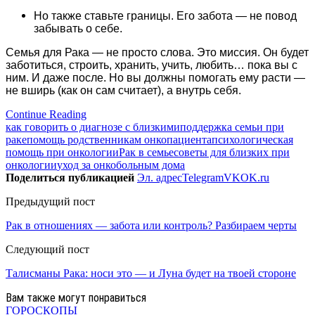
Но также ставьте границы. Его забота — не повод
забывать о себе.
Семья для Рака — не просто слова. Это миссия. Он будет
заботиться, строить, хранить, учить, любить… пока вы с
ним. И даже после. Но вы должны помогать ему расти —
не вширь (как он сам считает), а внутрь себя.
Continue Reading
как говорить о диагнозе с близкими
поддержка семьи при
раке
помощь родственникам онкопациента
психологическая
помощь при онкологии
Рак в семье
советы для близких при
онкологии
уход за онкобольным дома
Поделиться публикацией
Эл. адрес
Telegram
VK
OK.ru
Предыдущий пост
Рак в отношениях — забота или контроль? Разбираем черты
Следующий пост
Талисманы Рака: носи это — и Луна будет на твоей стороне
Вам также могут понравиться
ГОРОСКОПЫ