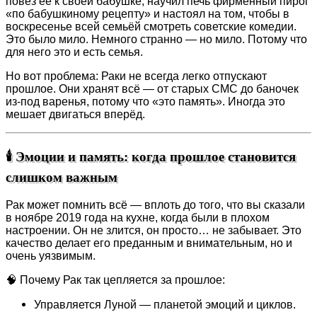
повёз её к своей бабушке, научил печь фирменный пирог
«по бабушкиному рецепту» и настоял на том, чтобы в
воскресенье всей семьёй смотреть советские комедии.
Это было мило. Немного странно — но мило. Потому что
для него это и есть семья.
Но вот проблема: Раки не всегда легко отпускают
прошлое. Они хранят всё — от старых СМС до баночек
из-под варенья, потому что «это память». Иногда это
мешает двигаться вперёд.
🕯️ Эмоции и память: когда прошлое становится
слишком важным
Рак может помнить всё — вплоть до того, что вы сказали
в ноябре 2019 года на кухне, когда были в плохом
настроении. Он не злится, он просто… не забывает. Это
качество делает его преданным и внимательным, но и
очень уязвимым.
🧠 Почему Рак так цепляется за прошлое:
Управляется Луной — планетой эмоций и циклов.