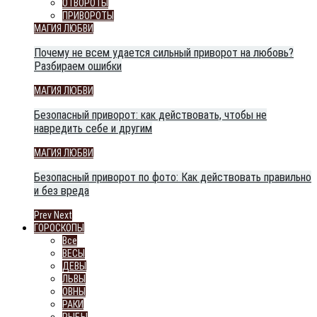
ОТВОРОТЫ
ПРИВОРОТЫ
МАГИЯ ЛЮБВИ
Почему не всем удается сильный приворот на любовь?
Разбираем ошибки
МАГИЯ ЛЮБВИ
Безопасный приворот: как действовать, чтобы не
навредить себе и другим
МАГИЯ ЛЮБВИ
Безопасный приворот по фото: Как действовать правильно
и без вреда
Prev
Next
ГОРОСКОПЫ
Все
ВЕСЫ
ДЕВЫ
ЛЬВЫ
ОВНЫ
РАКИ