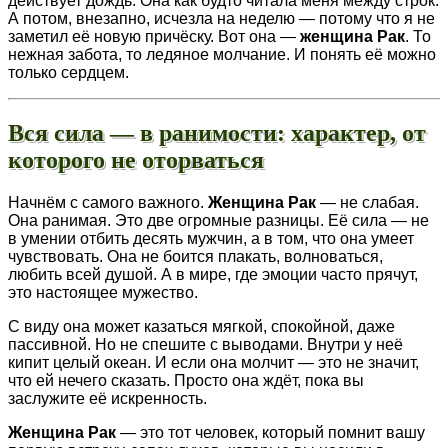
действует дождь. Она как будто читала меня между строк.
А потом, внезапно, исчезла на неделю — потому что я не
заметил её новую причёску. Вот она —
женщина Рак
. То
нежная забота, то ледяное молчание. И понять её можно
только сердцем.
Вся сила — в ранимости: характер, от
которого не оторваться
Начнём с самого важного.
Женщина Рак
— не слабая.
Она ранимая. Это две огромные разницы. Её сила — не
в умении отбить десять мужчин, а в том, что она умеет
чувствовать. Она не боится плакать, волноваться,
любить всей душой. А в мире, где эмоции часто прячут,
это настоящее мужество.
С виду она может казаться мягкой, спокойной, даже
пассивной. Но не спешите с выводами. Внутри у неё
кипит целый океан. И если она молчит — это не значит,
что ей нечего сказать. Просто она ждёт, пока вы
заслужите её искренность.
Женщина Рак
— это тот человек, который помнит вашу