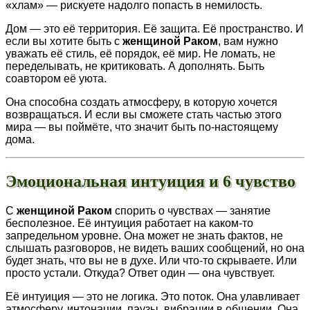
«хлам» — рискуете надолго попасть в немилость.
Дом — это её территория. Её защита. Её пространство. И
если вы хотите быть с
женщиной Раком
, вам нужно
уважать её стиль, её порядок, её мир. Не ломать, не
переделывать, не критиковать. А дополнять. Быть
соавтором её уюта.
Она способна создать атмосферу, в которую хочется
возвращаться. И если вы сможете стать частью этого
мира — вы поймёте, что значит быть по-настоящему
дома.
Эмоциональная интуиция и 6 чувство
С
женщиной Раком
спорить о чувствах — занятие
бесполезное. Её интуиция работает на каком-то
запредельном уровне. Она может не знать фактов, не
слышать разговоров, не видеть ваших сообщений, но она
будет знать, что вы не в духе. Или что-то скрываете. Или
просто устали. Откуда? Ответ один — она чувствует.
Её интуиция — это не логика. Это поток. Она улавливает
атмосферу, интонации, паузы, вибрации в общении. Она