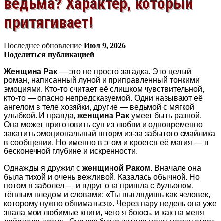
ведьма? Характер, который
притягивает!
Последнее обновление
Июл 9, 2026
Поделиться публикацией
Женщина Рак
— это не просто загадка. Это целый
роман, написанный луной и приправленный тонкими
эмоциями. Кто-то считает её слишком чувствительной,
кто-то — опасно непредсказуемой. Одни называют её
ангелом в теле хозяйки, другие — ведьмой с мягкой
улыбкой. И правда,
женщина Рак
умеет быть разной.
Она может приготовить суп из любви и одновременно
закатить эмоциональный шторм из-за забытого смайлика
в сообщении. Но именно в этом и кроется её магия — в
бесконечной глубине и искренности.
Однажды я дружил с
женщиной Раком
. Вначале она
была тихой и очень вежливой. Казалась обычной. Но
потом я заболел — и вдруг она пришла с бульоном,
тёплым пледом и словами: «Ты выглядишь как человек,
которому нужно обниматься». Через пару недель она уже
знала мои любимые книги, чего я боюсь, и как на меня