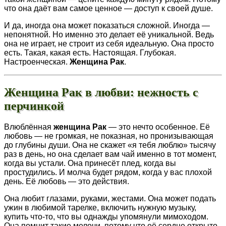
что она даёт вам самое ценное — доступ к своей душе.
И да, иногда она может показаться сложной. Иногда —
непонятной. Но именно это делает её уникальной. Ведь
она не играет, не строит из себя идеальную. Она просто
есть. Такая, какая есть. Настоящая. Глубокая.
Настроенческая.
Женщина Рак
.
Женщина Рак в любви: нежность с
перчинкой
Влюблённая
женщина Рак
— это нечто особенное. Её
любовь — не громкая, не показная, но пронизывающая
до глубины души. Она не скажет «я тебя люблю» тысячу
раз в день, но она сделает вам чай именно в тот момент,
когда вы устали. Она принесёт плед, когда вы
простудились. И молча будет рядом, когда у вас плохой
день. Её любовь — это действия.
Она любит глазами, руками, жестами. Она может подать
ужин в любимой тарелке, включить нужную музыку,
купить что-то, что вы однажды упомянули мимоходом.
Она помнит такие мелочи, потому что её сердце открыто