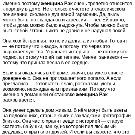
Именно поэтому
женщина Рак
очень трепетно относится
к порядку в доме. Не столько к чистоте в классическом
понимании, сколько к душевной гармонии. Да, пыль
может быть, но скандалов и агрессии — нет. Ей важно,
чтобы дома можно было выдохнуть. Чтобы можно было
быть собой. Чтобы никто не давил и не нарушал покой.
Она хозяйственная, но не из долга, а из любви. Готовит
— не потому что «надо», а потому что через это
выражает чувства. Украшает интерьер — не потому что
модно, а потому что ей так теплее. Меняет занавески —
потому что пришла весна в её сердце.
Если вы оказались в её доме, значит, вы уже в списке
доверенных. Она не приглашает кого попало. А если
пригласила — готовьтесь к чаю, рассказам, уюту и,
возможно, неожиданным признаниям. Потому что
именно в домашней обстановке
женщина Рак
раскрывается.
Она умеет сделать дом живым. В нём могут быть цветы
на подоконнике, старые книги с закладками, фотографии
близких. Она часто хранит вещи с историей — старую
скатерть бабушки, чашку, из которой пил любимый
дедушка, открытки от друзей. И если вы скажете, что это