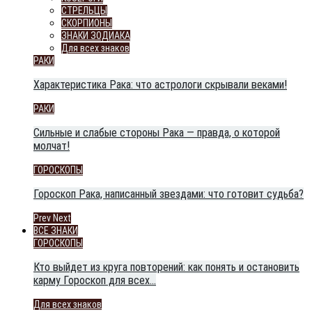
СТРЕЛЬЦЫ
СКОРПИОНЫ
ЗНАКИ ЗОДИАКА
Для всех знаков
РАКИ
Характеристика Рака: что астрологи скрывали веками!
РАКИ
Сильные и слабые стороны Рака — правда, о которой
молчат!
ГОРОСКОПЫ
Гороскоп Рака, написанный звездами: что готовит судьба?
Prev
Next
ВСЕ ЗНАКИ
ГОРОСКОПЫ
Кто выйдет из круга повторений: как понять и остановить
карму Гороскоп для всех…
Для всех знаков