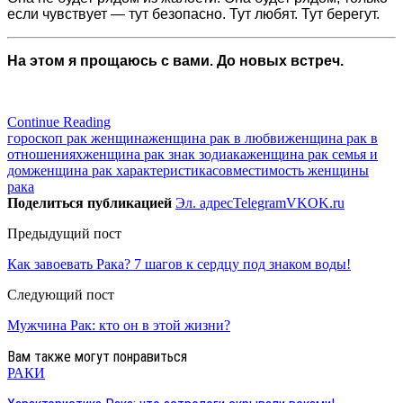
если чувствует — тут безопасно. Тут любят. Тут берегут.
На этом я прощаюсь с вами. До новых встреч.
Continue Reading
гороскоп рак женщина
женщина рак в любви
женщина рак в
отношениях
женщина рак знак зодиака
женщина рак семья и
дом
женщина рак характеристика
совместимость женщины
рака
Поделиться публикацией
Эл. адрес
Telegram
VK
OK.ru
Предыдущий пост
Как завоевать Рака? 7 шагов к сердцу под знаком воды!
Следующий пост
Мужчина Рак: кто он в этой жизни?
Вам также могут понравиться
РАКИ