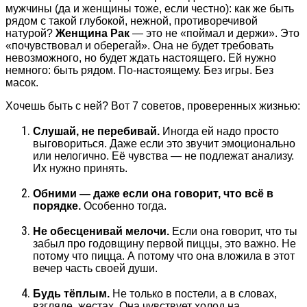
мужчины (да и женщины тоже, если честно): как же быть
рядом с такой глубокой, нежной, противоречивой
натурой?
Женщина Рак
— это не «поймал и держи». Это
«почувствовал и оберегай». Она не будет требовать
невозможного, но будет ждать настоящего. Ей нужно
немного: быть рядом. По-настоящему. Без игры. Без
масок.
Хочешь быть с ней? Вот 7 советов, проверенных жизнью:
Слушай, не перебивай.
Иногда ей надо просто
выговориться. Даже если это звучит эмоционально
или нелогично. Её чувства — не подлежат анализу.
Их нужно принять.
Обними — даже если она говорит, что всё в
порядке.
Особенно тогда.
Не обесценивай мелочи.
Если она говорит, что ты
забыл про годовщину первой пиццы, это важно. Не
потому что пицца. А потому что она вложила в этот
вечер часть своей души.
Будь тёплым.
Не только в постели, а в словах,
взгляде, жестах. Она чувствует холод на