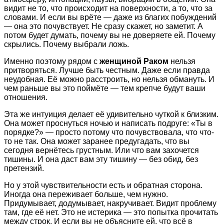
видит не то, что происходит на поверхности, а то, что за
словами. И если вы врёте — даже из благих побуждений
— она это почувствует. Не сразу скажет, но заметит. А
потом будет думать, почему вы не доверяете ей. Почему
скрылись. Почему выбрали ложь.
Именно поэтому рядом с
женщиной Раком
нельзя
притворяться. Лучше быть честным. Даже если правда
неудобная. Её можно расстроить, но нельзя обмануть. И
чем раньше вы это поймёте — тем крепче будут ваши
отношения.
Эта же интуиция делает её удивительно чуткой к близким.
Она может проснуться ночью и написать подруге: «Ты в
порядке?» — просто потому что почувствовала, что что-
то не так. Она может заранее предугадать, что вы
сегодня вернётесь грустным. Или что вам захочется
тишины. И она даст вам эту тишину — без обид, без
претензий.
Но у этой чувствительности есть и обратная сторона.
Иногда она переживает больше, чем нужно.
Придумывает, додумывает, накручивает. Видит проблему
там, где её нет. Это не истерика — это попытка прочитать
между строк. И если вы не объясните ей, что всё в