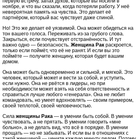
первую встречу, запах духов, которые вы носили в
ноябре, и что вы сказали, когда потеряли работу. У неё
невероятная память на чувства. Это делает её
партнёром, который вас чувствует даже спиной.
Но! Это же делает её уязвимой. Она может обидеться на
тон вашего голоса. Переживать из-за грубого слова.
Закрыться, если почувствует отстранённость. И тут
важно одно — безопасность.
Женщина Рак
раскроется,
только если поймёт, что её не ранят. И если вы это
поймёте — получите женщину, которая будет вашим
домом.
Она может быть одновременно и сильной, и мягкой. Это
человек, который может и вести за собой, и уступить,
если нужно. Она не рвётся в лидеры, но при
необходимости может взять на себя ответственность и
справиться лучше любого «генерала». Она не любит
командовать, но умеет вдохновлять — своим примером,
своей теплотой, своей человечностью.
Сила
женщины Рака
— в умении быть собой. В умении
чувствовать, а не прятать. В умении говорить «мне
больно», а не делать вид, что всё в порядке. В умении
прощать — но не забывать. И если вы в отношениях с
такой женщиной — цените каждую минуту рядом. Потому