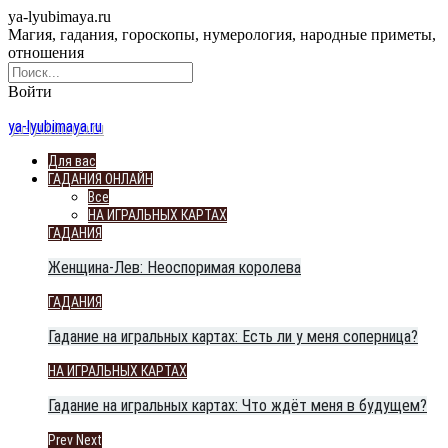
ya-lyubimaya.ru
Магия, гадания, гороскопы, нумерология, народные приметы,
отношения
Войти
ya-lyubimaya.ru
Для вас
ГАДАНИЯ ОНЛАЙН
Все
НА ИГРАЛЬНЫХ КАРТАХ
ГАДАНИЯ
Женщина-Лев: Неоспоримая королева
ГАДАНИЯ
Гадание на игральных картах: Есть ли у меня соперница?
НА ИГРАЛЬНЫХ КАРТАХ
Гадание на игральных картах: Что ждёт меня в будущем?
Prev
Next