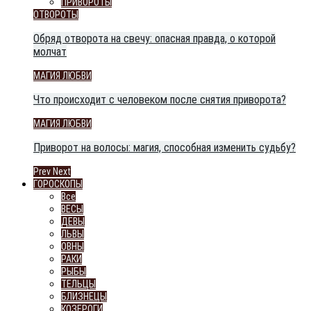
ПРИВОРОТЫ
ОТВОРОТЫ
Обряд отворота на свечу: опасная правда, о которой
молчат
МАГИЯ ЛЮБВИ
Что происходит с человеком после снятия приворота?
МАГИЯ ЛЮБВИ
Приворот на волосы: магия, способная изменить судьбу?
Prev
Next
ГОРОСКОПЫ
Все
ВЕСЫ
ДЕВЫ
ЛЬВЫ
ОВНЫ
РАКИ
РЫБЫ
ТЕЛЬЦЫ
БЛИЗНЕЦЫ
КОЗЕРОГИ