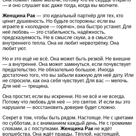
— и оно слушает вас даже тогда, когда вы молчите.
Женщина Рак
— это идеальный партнёр для тех, кто
ценит душевность. Но будьте осторожны: если вы
играете в «холодное — горячо», она быстро устанет. Для
неё любовь — это стабильность, надёжность,
предсказуемость. Не в смысле скуки, а в смысле
внутреннего тепла. Она не любит нервотрёпку. Она
любит уют.
Но и это ещё не всё. Она может быть резкой. Не внешне
— а внутренне. Она может замкнуться, если почувствует
предательство. Не обязательно большое. Иногда
достаточно того, что вы забыли важную для неё дату. Или
не спросили, как она себя чувствует. Для вас — мелочь.
Для неё — трещина.
Она простит, если вы искренни. Но не всё и не всегда.
Потому что любовь для неё — это святое. И если вы это
нарушили — восстановить доверие будет сложно.
Секрет в том, чтобы быть рядом. Настояще. Не с цветами
по субботам, а с вниманием каждый день. Не с громкими
словами, а с поступками.
Женщина Рак
не ждёт
волшебства. Она ждёт правды. Тёплой, настоящей,