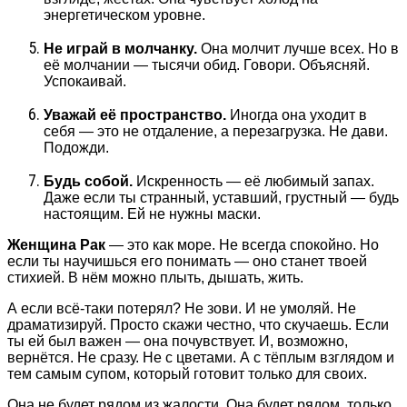
энергетическом уровне.
Не играй в молчанку.
Она молчит лучше всех. Но в
её молчании — тысячи обид. Говори. Объясняй.
Успокаивай.
Уважай её пространство.
Иногда она уходит в
себя — это не отдаление, а перезагрузка. Не дави.
Подожди.
Будь собой.
Искренность — её любимый запах.
Даже если ты странный, уставший, грустный — будь
настоящим. Ей не нужны маски.
Женщина Рак
— это как море. Не всегда спокойно. Но
если ты научишься его понимать — оно станет твоей
стихией. В нём можно плыть, дышать, жить.
А если всё-таки потерял? Не зови. И не умоляй. Не
драматизируй. Просто скажи честно, что скучаешь. Если
ты ей был важен — она почувствует. И, возможно,
вернётся. Не сразу. Не с цветами. А с тёплым взглядом и
тем самым супом, который готовит только для своих.
Она не будет рядом из жалости. Она будет рядом, только