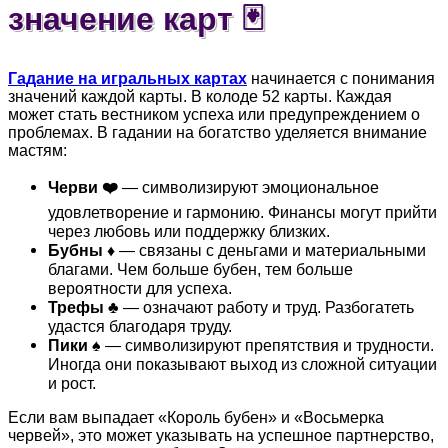
значение карт 🃏
Гадание на игральных картах
начинается с понимания
значений каждой карты. В колоде 52 карты. Каждая
может стать вестником успеха или предупреждением о
проблемах. В гадании на богатство уделяется внимание
мастям:
Черви ❤️
— символизируют эмоциональное
удовлетворение и гармонию. Финансы могут прийти
через любовь или поддержку близких.
Бубны ♦️
— связаны с деньгами и материальными
благами. Чем больше бубен, тем больше
вероятности для успеха.
Трефы ♣️
— означают работу и труд. Разбогатеть
удастся благодаря труду.
Пики ♠️
— символизируют препятствия и трудности.
Иногда они показывают выход из сложной ситуации
и рост.
Если вам выпадает «Король бубен» и «Восьмерка
червей», это может указывать на успешное партнерство,