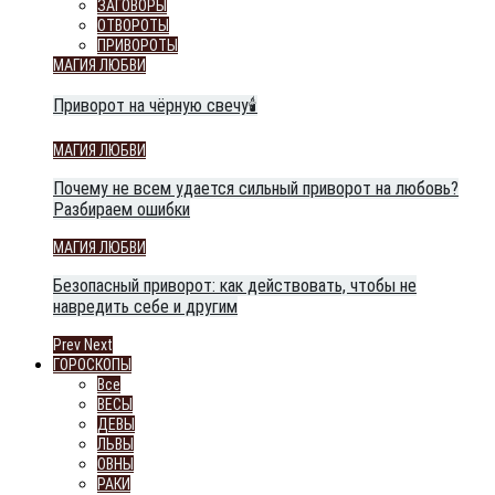
ЗАГОВОРЫ
ОТВОРОТЫ
ПРИВОРОТЫ
МАГИЯ ЛЮБВИ
Приворот на чёрную свечу🕯️
МАГИЯ ЛЮБВИ
Почему не всем удается сильный приворот на любовь?
Разбираем ошибки
МАГИЯ ЛЮБВИ
Безопасный приворот: как действовать, чтобы не
навредить себе и другим
Prev
Next
ГОРОСКОПЫ
Все
ВЕСЫ
ДЕВЫ
ЛЬВЫ
ОВНЫ
РАКИ