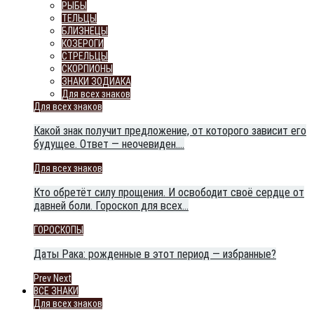
РЫБЫ
ТЕЛЬЦЫ
БЛИЗНЕЦЫ
КОЗЕРОГИ
СТРЕЛЬЦЫ
СКОРПИОНЫ
ЗНАКИ ЗОДИАКА
Для всех знаков
Для всех знаков
Какой знак получит предложение, от которого зависит его
будущее. Ответ — неочевиден.…
Для всех знаков
Кто обретёт силу прощения. И освободит своё сердце от
давней боли. Гороскоп для всех…
ГОРОСКОПЫ
Даты Рака: рожденные в этот период — избранные?
Prev
Next
ВСЕ ЗНАКИ
Для всех знаков