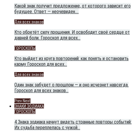
Какой знак получит предложение, от которого зависит его
будущее. Ответ — неочевиден.…
Для всех знаков
Кто обретёт силу прощения. И освободит своё сердце от
давней боли. Гороскоп для всех…
ГОРОСКОПЫ
Кто выйдет из круга повторений: как понять и остановить
карму Гороскоп для всех…
Для всех знаков
Один знак забудет о прошлом — и оно исчезнет навсегда.
Гороскоп для всех знаков…
Prev
Next
ЗНАКИ ЗОДИАКА
ГОРОСКОПЫ
4 Знака зодиака начнут видеть странные повторы событий:
Их судьба переплелась с чужой…