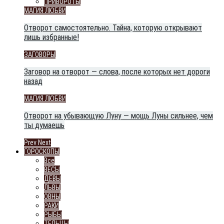
ПРИВОРОТЫ
МАГИЯ ЛЮБВИ
Отворот самостоятельно. Тайна, которую открывают
лишь избранные!
ЗАГОВОРЫ
Заговор на отворот — слова, после которых нет дороги
назад
МАГИЯ ЛЮБВИ
Отворот на убывающую Луну — мощь Луны сильнее, чем
ты думаешь
Prev
Next
ГОРОСКОПЫ
Все
ВЕСЫ
ДЕВЫ
ЛЬВЫ
ОВНЫ
РАКИ
РЫБЫ
ТЕЛЬЦЫ