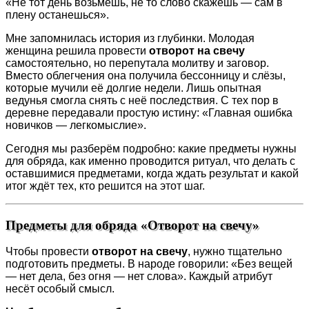
«Не тот день возьмёшь, не то слово скажешь — сам в
плену останешься».
Мне запомнилась история из глубинки. Молодая
женщина решила провести
отворот на свечу
самостоятельно, но перепутала молитву и заговор.
Вместо облегчения она получила бессонницу и слёзы,
которые мучили её долгие недели. Лишь опытная
ведунья смогла снять с неё последствия. С тех пор в
деревне передавали простую истину: «Главная ошибка
новичков — легкомыслие».
Сегодня мы разберём подробно: какие предметы нужны
для обряда, как именно проводится ритуал, что делать с
оставшимися предметами, когда ждать результат и какой
итог ждёт тех, кто решится на этот шаг.
Предметы для обряда «Отворот на свечу»
Чтобы провести
отворот на свечу
, нужно тщательно
подготовить предметы. В народе говорили: «Без вещей
— нет дела, без огня — нет слова». Каждый атрибут
несёт особый смысл.