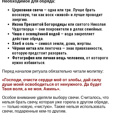
Необходимое для обряда:
Церковная свеча
— одна или три. Лучше брать
восковую, так как воск «живой» и лучше проводит
энергию.
Икона Пресвятой Богородицы
или святого Николая
Чудотворца — они покровители в делах семейных.
Чаша с освящённой водой
— вода закрепляет
действие обряда.
Хлеб и соль
— символ земли, дома, жертвы.
Чёрная нитка
или ленточка — знак привязанности,
которую предстоит разорвать.
Фотография или личная вещь человека
, от которого
нужно избавиться.
Перед началом ритуала обязательно читали молитву:
«Господи, очисти сердце моё от злобы, дай силу
душе моей освободиться от ненужного. Да будет
Твоя воля, а не моя. Аминь».
Особое внимание уделяли выбору свечи. Считалось, что
нельзя брать свечу, которая уже горела в другом обряде,
— только новую, «чистую». Также нельзя использовать
свечи, подаренные кем-то другим.