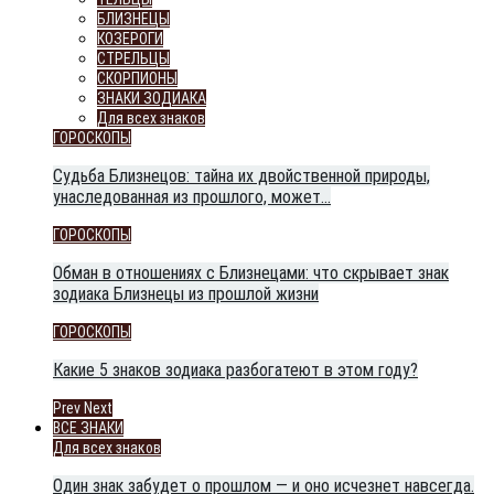
БЛИЗНЕЦЫ
КОЗЕРОГИ
СТРЕЛЬЦЫ
СКОРПИОНЫ
ЗНАКИ ЗОДИАКА
Для всех знаков
ГОРОСКОПЫ
Судьба Близнецов: тайна их двойственной природы,
унаследованная из прошлого, может…
ГОРОСКОПЫ
Обман в отношениях с Близнецами: что скрывает знак
зодиака Близнецы из прошлой жизни
ГОРОСКОПЫ
Какие 5 знаков зодиака разбогатеют в этом году?
Prev
Next
ВСЕ ЗНАКИ
Для всех знаков
Один знак забудет о прошлом — и оно исчезнет навсегда.