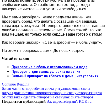
Но важно помнить: этот ритуал нельзя проводить из
злобы или мести. Он работает только тогда, когда
намерение чистое — отпустить и освободиться.
Мы с вами разобрали: какие предметы нужны, как
проводить обряд, что делать с оставшимися вещами,
когда ждать результат. И теперь становится ясно: главная
ошибка новичков — легкомыслие. Свеча сожжёт то, что
вам мешает, но только если сердце ваше готово к этому.
Как говорили знахари: «Свеча догорит — и боль уйдёт».
На этом я прощаюсь с вами. До новых встреч.
Читайте также
Приворот на любовь с использованием меда
Приворот в домашних условиях на веник
Сильный приворот на яблоко в домашних условиях
Continue Reading
белая магия отворот
белая свеча ритуал
восковая свеча
ритуал
диагностика отворота
заговор на свечу отворот
защита
от отката
как сделать отворот на свечу
как снять отворот
Поделиться публикацией
Эл. адрес
Telegram
VK
OK.ru