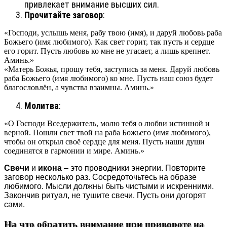
привлекает внимание высших сил.
Прочитайте заговор
:
«Господи, услышь меня, рабу твою (имя), и даруй любовь раба
Божьего (имя любимого). Как свет горит, так пусть и сердце
его горит. Пусть любовь ко мне не угасает, а лишь крепнет.
Аминь.»
«Матерь Божья, прошу тебя, заступись за меня. Даруй любовь
раба Божьего (имя любимого) ко мне. Пусть наш союз будет
благословлён, а чувства взаимны. Аминь.»
Молитва
:
«О Господи Вседержитель, молю тебя о любви истинной и
верной. Пошли свет твой на раба Божьего (имя любимого),
чтобы он открыл своё сердце для меня. Пусть наши души
соединятся в гармонии и мире. Аминь.»
Свечи
и
икона
– это проводники энергии. Повторите
заговор несколько раз. Сосредоточьтесь на образе
любимого. Мысли должны быть чистыми и искренними.
Закончив ритуал, не тушите свечи. Пусть они догорят
сами.
На что обратить внимание при привороте на