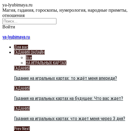
ya-lyubimaya.ru
Магия, гадания, гороскопы, нумерология, народные приметы,
отношения
Войти
ya-lyubimaya.ru
Для вас
ГАДАНИЯ ОНЛАЙН
Все
НА ИГРАЛЬНЫХ КАРТАХ
ГАДАНИЯ
Гадание на игральных картах: то ждёт меня впереди?
ГАДАНИЯ
Гадания на игральных картах на будущее: Что вас ждет?
ГАДАНИЯ
Гадания на игральных картах: что ждет меня через 3 дня?
Prev
Next