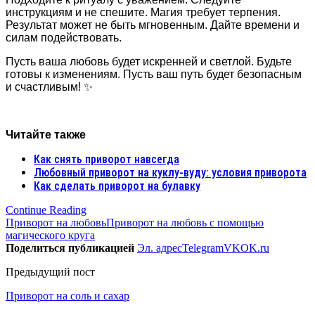
инструкциям и не спешите. Магия требует терпения.
Результат может не быть мгновенным. Дайте времени и
силам подействовать.
Пусть ваша любовь будет искренней и светлой. Будьте
готовы к изменениям. Пусть ваш путь будет безопасным
и счастливым! ✨
Читайте также
Как снять приворот навсегда
Любовный приворот на куклу-вуду: условия приворота
Как сделать приворот на булавку
Continue Reading
Приворот на любовь
Приворот на любовь с помощью
магического круга
Поделиться публикацией
Эл. адрес
Telegram
VK
OK.ru
Предыдущий пост
Приворот на соль и сахар