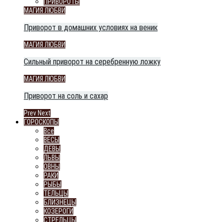
ПРИВОРОТЫ
МАГИЯ ЛЮБВИ
Приворот в домашних условиях на веник
МАГИЯ ЛЮБВИ
Сильный приворот на серебренную ложку
МАГИЯ ЛЮБВИ
Приворот на соль и сахар
Prev
Next
ГОРОСКОПЫ
Все
ВЕСЫ
ДЕВЫ
ЛЬВЫ
ОВНЫ
РАКИ
РЫБЫ
ТЕЛЬЦЫ
БЛИЗНЕЦЫ
КОЗЕРОГИ
СТРЕЛЬЦЫ