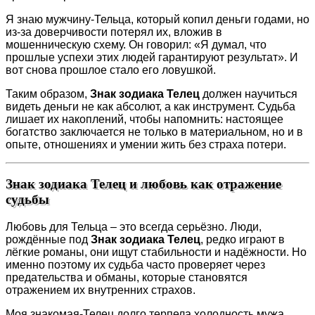
Я знаю мужчину-Тельца, который копил деньги годами, но
из-за доверчивости потерял их, вложив в
мошенническую схему. Он говорил: «Я думал, что
прошлые успехи этих людей гарантируют результат». И
вот снова прошлое стало его ловушкой.
Таким образом,
Знак зодиака Телец
должен научиться
видеть деньги не как абсолют, а как инструмент. Судьба
лишает их накоплений, чтобы напомнить: настоящее
богатство заключается не только в материальном, но и в
опыте, отношениях и умении жить без страха потери.
Знак зодиака Телец и любовь как отражение
судьбы
Любовь для Тельца – это всегда серьёзно. Люди,
рождённые под
Знак зодиака Телец
, редко играют в
лёгкие романы, они ищут стабильности и надёжности. Но
именно поэтому их судьба часто проверяет через
предательства и обманы, которые становятся
отражением их внутренних страхов.
Моя знакомая-Телец долго терпела холодность мужа,