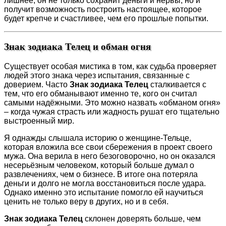
лишнее, он не только сохранит деньги и нервы, но и
получит возможность построить настоящее, которое
будет крепче и счастливее, чем его прошлые попытки.
Знак зодиака Телец и обман огня
Существует особая мистика в том, как судьба проверяет
людей этого знака через испытания, связанные с
доверием. Часто
Знак зодиака Телец
сталкивается с
тем, что его обманывают именно те, кого он считал
самыми надёжными. Это можно назвать «обманом огня»
– когда чужая страсть или жадность рушат его тщательно
выстроенный мир.
Я однажды слышала историю о женщине-Тельце,
которая вложила все свои сбережения в проект своего
мужа. Она верила в него безоговорочно, но он оказался
несерьёзным человеком, который больше думал о
развлечениях, чем о бизнесе. В итоге она потеряла
деньги и долго не могла восстановиться после удара.
Однако именно это испытание помогло ей научиться
ценить не только веру в других, но и в себя.
Знак зодиака Телец
склонен доверять больше, чем