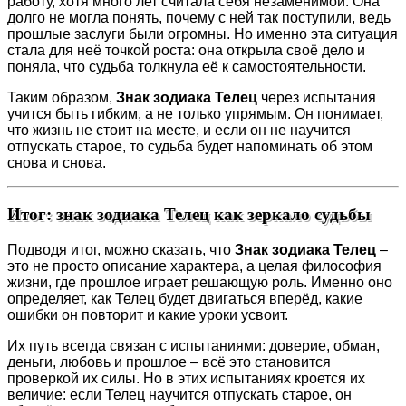
работу, хотя много лет считала себя незаменимой. Она
долго не могла понять, почему с ней так поступили, ведь
прошлые заслуги были огромны. Но именно эта ситуация
стала для неё точкой роста: она открыла своё дело и
поняла, что судьба толкнула её к самостоятельности.
Таким образом,
Знак зодиака Телец
через испытания
учится быть гибким, а не только упрямым. Он понимает,
что жизнь не стоит на месте, и если он не научится
отпускать старое, то судьба будет напоминать об этом
снова и снова.
Итог: знак зодиака Телец как зеркало судьбы
Подводя итог, можно сказать, что
Знак зодиака Телец
–
это не просто описание характера, а целая философия
жизни, где прошлое играет решающую роль. Именно оно
определяет, как Телец будет двигаться вперёд, какие
ошибки он повторит и какие уроки усвоит.
Их путь всегда связан с испытаниями: доверие, обман,
деньги, любовь и прошлое – всё это становится
проверкой их силы. Но в этих испытаниях кроется их
величие: если Телец научится отпускать старое, он