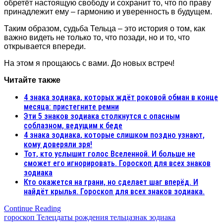
обретёт настоящую свободу и сохранит то, что по праву
принадлежит ему – гармонию и уверенность в будущем.
Таким образом, судьба Тельца – это история о том, как
важно видеть не только то, что позади, но и то, что
открывается впереди.
На этом я прощаюсь с вами. До новых встреч!
Читайте также
4 знака зодиака, которых ждёт роковой обман в конце
месяца: пристегните ремни
Эти 5 знаков зодиака столкнутся с опасным
соблазном, ведущим к беде
4 знака зодиака, которые слишком поздно узнают,
кому доверяли зря!
Тот, кто услышит голос Вселенной. И больше не
сможет его игнорировать. Гороскоп для всех знаков
зодиака
Кто окажется на грани, но сделает шаг вперёд. И
найдёт крылья. Гороскоп для всех знаков зодиака.
Continue Reading
гороскоп Телец
даты рождения тельца
знак зодиака