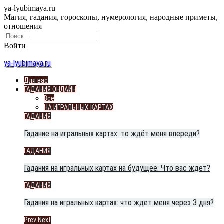
ya-lyubimaya.ru
Магия, гадания, гороскопы, нумерология, народные приметы,
отношения
Войти
ya-lyubimaya.ru
Для вас
ГАДАНИЯ ОНЛАЙН
Все
НА ИГРАЛЬНЫХ КАРТАХ
ГАДАНИЯ
Гадание на игральных картах: то ждёт меня впереди?
ГАДАНИЯ
Гадания на игральных картах на будущее: Что вас ждет?
ГАДАНИЯ
Гадания на игральных картах: что ждет меня через 3 дня?
Prev
Next