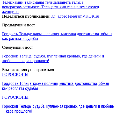
Телец
камни талисманы тельца
планета тельца
венера
совместимость Тельца
стихия тельца земля
телец
женщина
Поделиться публикацией
Эл. адрес
Telegram
VK
OK.ru
Предыдущий пост
Гордость Тельца: карма величия, мистика достоинства, обман
как расплата судьбы
Следующий пост
Гороскоп Тельца: судьба, купленная кровью, где деньги и
любовь — кара прошлого!
Вам также могут понравиться
ГОРОСКОПЫ
Гордость Тельца: карма величия, мистика достоинства, обман
как расплата судьбы
ГОРОСКОПЫ
Гороскоп Тельца: судьба, купленная кровью, где деньги и любовь
— кара прошлого!