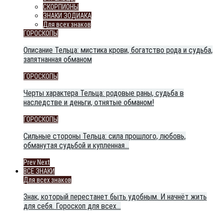
СКОРПИОНЫ
ЗНАКИ ЗОДИАКА
Для всех знаков
ГОРОСКОПЫ
Описание Тельца: мистика крови, богатство рода и судьба,
запятнанная обманом
ГОРОСКОПЫ
Черты характера Тельца: родовые раны, судьба в
наследстве и деньги, отнятые обманом!
ГОРОСКОПЫ
Сильные стороны Тельца: сила прошлого, любовь,
обманутая судьбой и купленная…
Prev
Next
ВСЕ ЗНАКИ
Для всех знаков
Знак, который перестанет быть удобным. И начнёт жить
для себя. Гороскоп для всех…