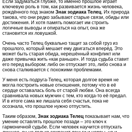
Если задуматься глубже, то именно прошлое играет
ключевую роль в том, как развивается жизнь человека,
рождённого под знаком
Знак зодиака Телец
. Их природа
такова, что они редко забывают старые связи, обиды или
достижения. И хотя память помогает им строить
логичные выводы и опираться на опыт, она же
становится их ловушкой.
Очень часто Телец буквально тащит за собой груз из
прошлого, который мешает ему двигаться вперёд. Это
может быть старая обида, нерешённый конфликт или
даже привычка жить «как раньше». И тогда судьба ставит
его перед выбором: либо он отпускает это, либо снова и
снова сталкивается с похожими проблемами.
У меня есть подруга-Телец, которая долгое время не
могла построить новые отношения, потому что в её
сердце оставалась боль от старой любви. Она всегда
сравнивала новых мужчин с тем, кто когда-то её предал.
И в итоге сама же лишала себя счастья, пока не
осознала, что прошлое нужно отпустить.
Таким образом,
Знак зодиака Телец
показывает нам, что
умение оставлять прошлое позади – это ключ к
гармоничной судьбе. Если человек научится отпускать