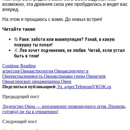
возможно, эта древняя сила уже пробудилась и ведет вас
вперед.
На этом я прощаюсь с вами. До новых встреч!
Читайте также
♋ Раки: забота или манипуляция? Узнай, в какую
ловушку ты попал!
♌ Лев хочет подчинения, не любви. Читай, если устал
быть в тени!
Continue Reading
агрессия Овна
астрология Овна
асцендент в
Овне
вспыльчивость Овна
вспышки гнева Овна
гнев
Овна
гороскоп овна
женщина Овен
Поделиться публикацией
Эл. адрес
Telegram
VK
OK.ru
Предыдущий пост
Лидерство Овна — воплощение первородного огня. Проверь,
готов(а) ли ты к очищению!
Следующий пост