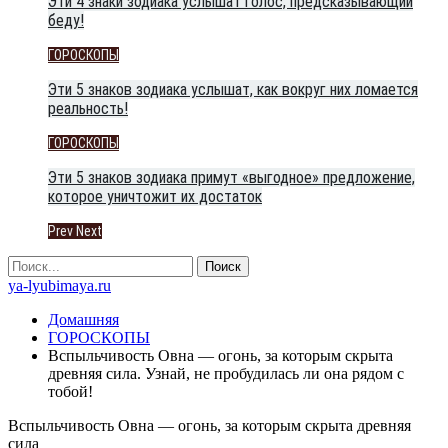
Эти 4 знаки зодиака услышат голос, предсказывающий
беду!
ГОРОСКОПЫ
Эти 5 знаков зодиака услышат, как вокруг них ломается
реальность!
ГОРОСКОПЫ
Эти 5 знаков зодиака примут «выгодное» предложение,
которое уничтожит их достаток
Prev
Next
ya-lyubimaya.ru
Домашняя
ГОРОСКОПЫ
Вспыльчивость Овна — огонь, за которым скрыта
древняя сила. Узнай, не пробудилась ли она рядом с
тобой!
Вспыльчивость Овна — огонь, за которым скрыта древняя
сила