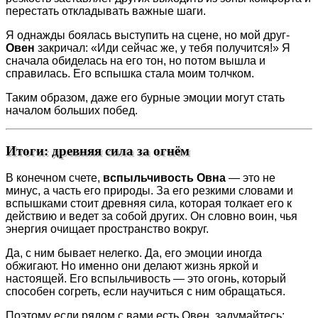
перестать откладывать важные шаги.
Я однажды боялась выступить на сцене, но мой друг-
Овен
закричал: «Иди сейчас же, у тебя получится!» Я
сначала обиделась на его тон, но потом вышла и
справилась. Его вспышка стала моим толчком.
Таким образом, даже его бурные эмоции могут стать
началом больших побед.
Итоги: древняя сила за огнём
В конечном счете,
вспыльчивость Овна
— это не
минус, а часть его природы. За его резкими словами и
вспышками стоит древняя сила, которая толкает его к
действию и ведет за собой других. Он словно воин, чья
энергия очищает пространство вокруг.
Да, с ним бывает нелегко. Да, его эмоции иногда
обжигают. Но именно они делают жизнь яркой и
настоящей. Его вспыльчивость — это огонь, который
способен согреть, если научиться с ним обращаться.
Поэтому если рядом с вами есть Овен, задумайтесь: