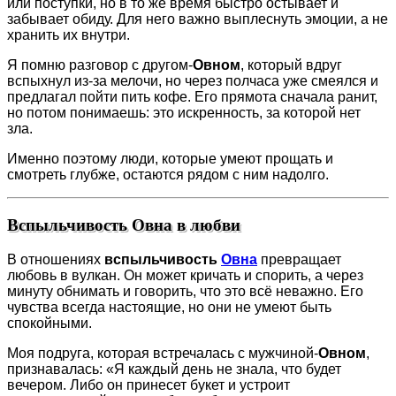
или поступки, но в то же время быстро остывает и
забывает обиду. Для него важно выплеснуть эмоции, а не
хранить их внутри.
Я помню разговор с другом-
Овном
, который вдруг
вспыхнул из-за мелочи, но через полчаса уже смеялся и
предлагал пойти пить кофе. Его прямота сначала ранит,
но потом понимаешь: это искренность, за которой нет
зла.
Именно поэтому люди, которые умеют прощать и
смотреть глубже, остаются рядом с ним надолго.
Вспыльчивость Овна в любви
В отношениях
вспыльчивость
Овна
превращает
любовь в вулкан. Он может кричать и спорить, а через
минуту обнимать и говорить, что это всё неважно. Его
чувства всегда настоящие, но они не умеют быть
спокойными.
Моя подруга, которая встречалась с мужчиной-
Овном
,
признавалась: «Я каждый день не знала, что будет
вечером. Либо он принесет букет и устроит