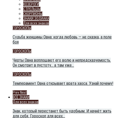
КОЗЕРОГИ
СТРЕЛЬЦЫ
СКОРПИОНЫ
ЗНАКИ ЗОДИАКА
Для всех знаков
ГОРОСКОПЫ
Судьба женщины Овна: когда любовь — не сказка, а поле
боя
ГОРОСКОПЫ
Черты Овна воплощают его волю и непредсказуемость.
Он смотрит в пустоту… а там уже…
ГОРОСКОПЫ
Темперамент Овна открывает врата хаоса. Узнай почему!
Prev
Next
ВСЕ ЗНАКИ
Для всех знаков
Знак, который перестанет быть удобным. И начнёт жить
для себя. Гороскоп для всех…