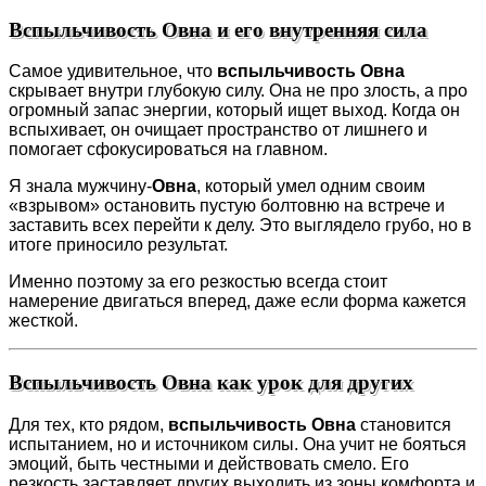
Вспыльчивость Овна и его внутренняя сила
Самое удивительное, что
вспыльчивость Овна
скрывает внутри глубокую силу. Она не про злость, а про
огромный запас энергии, который ищет выход. Когда он
вспыхивает, он очищает пространство от лишнего и
помогает сфокусироваться на главном.
Я знала мужчину-
Овна
, который умел одним своим
«взрывом» остановить пустую болтовню на встрече и
заставить всех перейти к делу. Это выглядело грубо, но в
итоге приносило результат.
Именно поэтому за его резкостью всегда стоит
намерение двигаться вперед, даже если форма кажется
жесткой.
Вспыльчивость Овна как урок для других
Для тех, кто рядом,
вспыльчивость Овна
становится
испытанием, но и источником силы. Она учит не бояться
эмоций, быть честными и действовать смело. Его
резкость заставляет других выходить из зоны комфорта и