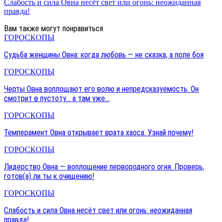
Слабость и сила Овна несёт свет или огонь: неожиданная
правда!
Вам также могут понравиться
ГОРОСКОПЫ
Судьба женщины Овна: когда любовь — не сказка, а поле боя
ГОРОСКОПЫ
Черты Овна воплощают его волю и непредсказуемость. Он
смотрит в пустоту… а там уже…
ГОРОСКОПЫ
Темперамент Овна открывает врата хаоса. Узнай почему!
ГОРОСКОПЫ
Лидерство Овна — воплощение первородного огня. Проверь,
готов(а) ли ты к очищению!
ГОРОСКОПЫ
Слабость и сила Овна несёт свет или огонь: неожиданная
правда!