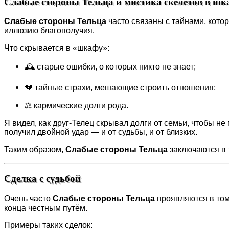
Слабые стороны Тельца и мистика скелетов в шк
Слабые стороны Тельца
часто связаны с тайнами, кото
иллюзию благополучия.
Что скрывается в «шкафу»:
🕰 старые ошибки, о которых никто не знает;
💔 тайные страхи, мешающие строить отношения;
⚖️ кармические долги рода.
Я видел, как друг-Телец скрывал долги от семьи, чтобы н
получил двойной удар — и от судьбы, и от близких.
Таким образом,
Слабые стороны Тельца
заключаются в 
Сделка с судьбой
Очень часто
Слабые стороны Тельца
проявляются в том,
конца честным путём.
Примеры таких сделок: