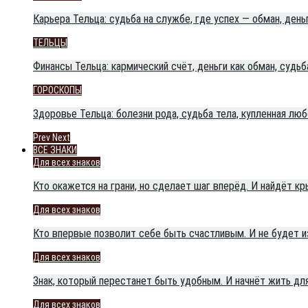
Карьера Тельца: судьба на службе, где успех — обман, день
ТЕЛЬЦЫ
Финансы Тельца: кармический счёт, деньги как обман, судьб
ГОРОСКОПЫ
Здоровье Тельца: болезни рода, судьба тела, купленная л
Prev
Next
ВСЕ ЗНАКИ
Для всех знаков
Кто окажется на грани, но сделает шаг вперёд. И найдёт кр
Для всех знаков
Кто впервые позволит себе быть счастливым. И не будет из
Для всех знаков
Знак, который перестанет быть удобным. И начнёт жить для
Для всех знаков