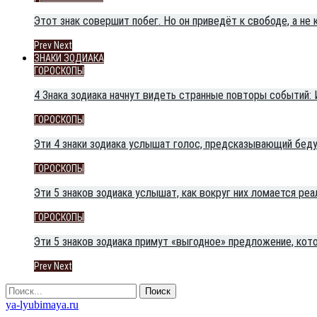
Этот знак совершит побег. Но он приведёт к свободе, а не 
Prev
Next
ЗНАКИ ЗОДИАКА
ГОРОСКОПЫ
4 Знака зодиака начнут видеть странные повторы событий:
ГОРОСКОПЫ
Эти 4 знаки зодиака услышат голос, предсказывающий беду
ГОРОСКОПЫ
Эти 5 знаков зодиака услышат, как вокруг них ломается реа
ГОРОСКОПЫ
Эти 5 знаков зодиака примут «выгодное» предложение, кот
Prev
Next
ya-lyubimaya.ru