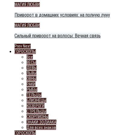
МАГИЯ ЛЮБВИ
Приворот в домашних условиях: на полную луну
МАГИЯ ЛЮБВИ
Сильный приворот на волосы: Вечная связь
Prev
Next
ГОРОСКОПЫ
Все
ВЕСЫ
ДЕВЫ
ЛЬВЫ
ОВНЫ
РАКИ
РЫБЫ
ТЕЛЬЦЫ
БЛИЗНЕЦЫ
КОЗЕРОГИ
СТРЕЛЬЦЫ
СКОРПИОНЫ
ЗНАКИ ЗОДИАКА
Для всех знаков
ГОРОСКОПЫ