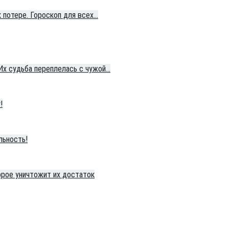
к потере. Гороскоп для всех…
 Их судьба переплелась с чужой…
!
льность!
орое уничтожит их достаток