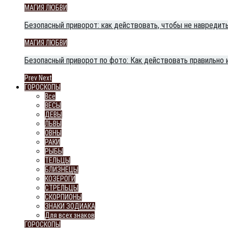
МАГИЯ ЛЮБВИ
Безопасный приворот: как действовать, чтобы не навредить
МАГИЯ ЛЮБВИ
Безопасный приворот по фото: Как действовать правильно 
Prev
Next
ГОРОСКОПЫ
Все
ВЕСЫ
ДЕВЫ
ЛЬВЫ
ОВНЫ
РАКИ
РЫБЫ
ТЕЛЬЦЫ
БЛИЗНЕЦЫ
КОЗЕРОГИ
СТРЕЛЬЦЫ
СКОРПИОНЫ
ЗНАКИ ЗОДИАКА
Для всех знаков
ГОРОСКОПЫ