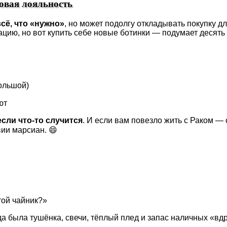
совая лояльность
всё, что «нужно»
, но может подолгу откладывать покупку дл
цию, но вот купить себе новые ботинки — подумает десять 
ольшой)
ют
если что-то случится
. И если вам повезло жить с Раком — о
ии марсиан. 😄
той чайник?»
гда была тушёнка, свечи, тёплый плед и запас наличных «вдр