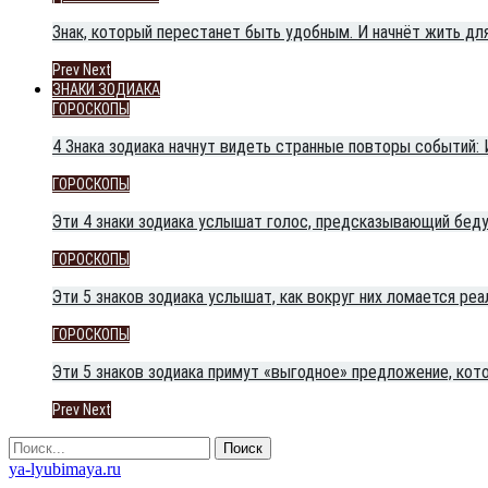
Знак, который перестанет быть удобным. И начнёт жить для
Prev
Next
ЗНАКИ ЗОДИАКА
ГОРОСКОПЫ
4 Знака зодиака начнут видеть странные повторы событий:
ГОРОСКОПЫ
Эти 4 знаки зодиака услышат голос, предсказывающий беду
ГОРОСКОПЫ
Эти 5 знаков зодиака услышат, как вокруг них ломается реа
ГОРОСКОПЫ
Эти 5 знаков зодиака примут «выгодное» предложение, кот
Prev
Next
ya-lyubimaya.ru