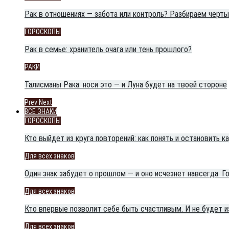
Рак в отношениях — забота или контроль? Разбираем черты
ГОРОСКОПЫ
Рак в семье: хранитель очага или тень прошлого?
РАКИ
Талисманы Рака: носи это — и Луна будет на твоей стороне
Prev
Next
ВСЕ ЗНАКИ
ГОРОСКОПЫ
Кто выйдет из круга повторений: как понять и остановить 
Для всех знаков
Один знак забудет о прошлом — и оно исчезнет навсегда. Г
Для всех знаков
Кто впервые позволит себе быть счастливым. И не будет из
Для всех знаков