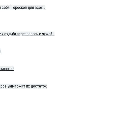
 себя. Гороскоп для всех…
 Их судьба переплелась с чужой…
!
льность!
орое уничтожит их достаток