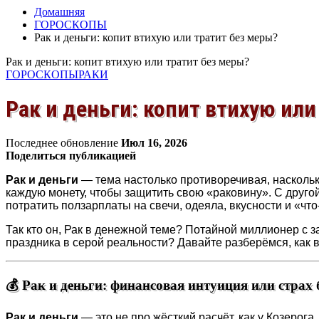
Домашняя
ГОРОСКОПЫ
Рак и деньги: копит втихую или тратит без меры?
Рак и деньги: копит втихую или тратит без меры?
ГОРОСКОПЫ
РАКИ
Рак и деньги: копит втихую или
Последнее обновление
Июл 16, 2026
Поделиться публикацией
Рак и деньги
— тема настолько противоречивая, насколько
каждую монету, чтобы защитить свою «раковину». С друг
потратить ползарплаты на свечи, одеяла, вкусности и «что
Так кто он, Рак в денежной теме? Потайной миллионер с з
праздника в серой реальности? Давайте разберёмся, как
💰 Рак и деньги: финансовая интуиция или страх 
Рак и деньги
— это не про жёсткий расчёт, как у Козерога