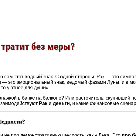
 тратит без меры?
 сам этот водный знак. С одной стороны, Рак — это символ 
ой — это эмоциональный знак, ведомый фазами Луны, и в м
-то уютное для души».
аначкой в банке на балконе? Или расточитель, скупивший п
 взаимодействуют
Рак и деньги
, и какие финансовые сцена
бедности?
, и не про демонстративную щедрость, как у Льва. Это
про б