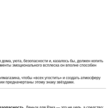
дома, уюта, безопасности и, казалось бы, должен копить
оменты эмоционального всплеска он вполне способен
олмагазина, чтобы «всех угостить» и создать атмосферу
рии предначертаны этому знаку звёздами.
езопасность
. Деньги для Рака — это не цель, а средство: