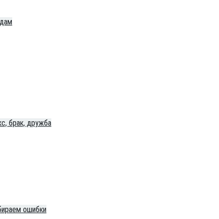
одам
с, брак, дружба
бираем ошибки