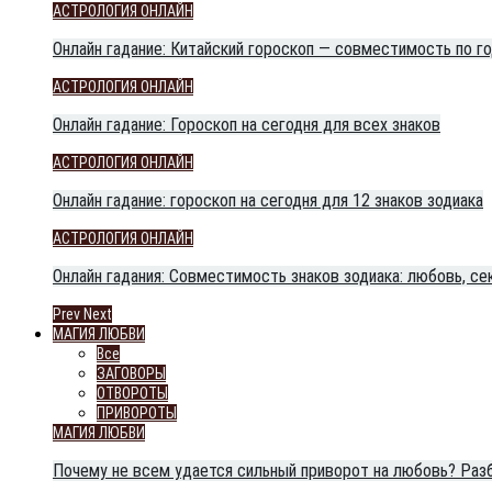
АСТРОЛОГИЯ ОНЛАЙН
Онлайн гадание: Китайский гороскоп — совместимость по г
АСТРОЛОГИЯ ОНЛАЙН
Онлайн гадание: Гороскоп на сегодня для всех знаков
АСТРОЛОГИЯ ОНЛАЙН
Онлайн гадание: гороскоп на сегодня для 12 знаков зодиака
АСТРОЛОГИЯ ОНЛАЙН
Онлайн гадания: Совместимость знаков зодиака: любовь, сек
Prev
Next
МАГИЯ ЛЮБВИ
Все
ЗАГОВОРЫ
ОТВОРОТЫ
ПРИВОРОТЫ
МАГИЯ ЛЮБВИ
Почему не всем удается сильный приворот на любовь? Раз