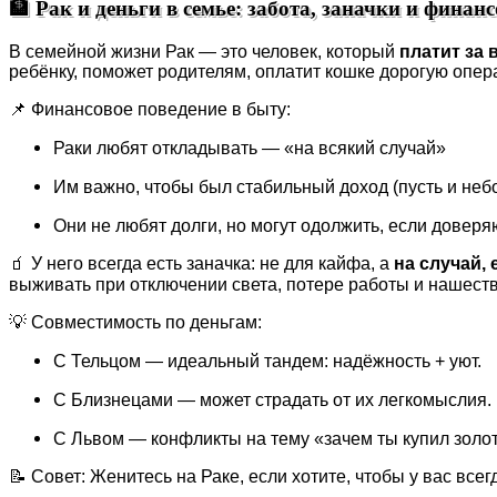
🏦 Рак и деньги в семье: забота, заначки и финан
В семейной жизни Рак — это человек, который
платит за 
ребёнку, поможет родителям, оплатит кошке дорогую опера
📌 Финансовое поведение в быту:
Раки любят откладывать — «на всякий случай»
Им важно, чтобы был стабильный доход (пусть и неб
Они не любят долги, но могут одолжить, если доверя
🧃 У него всегда есть заначка: не для кайфа, а
на случай, 
выживать при отключении света, потере работы и нашеств
💡 Совместимость по деньгам:
С Тельцом — идеальный тандем: надёжность + уют.
С Близнецами — может страдать от их легкомыслия.
С Львом — конфликты на тему «зачем ты купил золо
📝 Совет: Женитесь на Раке, если хотите, чтобы у вас все